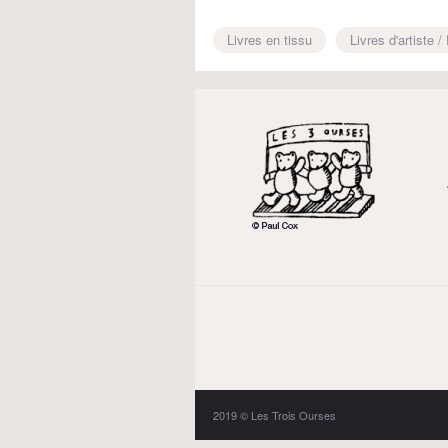
Livres en tissu
Livres d'artiste /
2019 © Les Trois Ourses