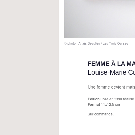
© photo : Anaïs Beaulieu / Les Trois Ourses
FEMME À LA M
Louise-Marie C
Une femme devient mais
Édition
Livre en tissu réalis
Format
11x12,5 cm
Sur commande.