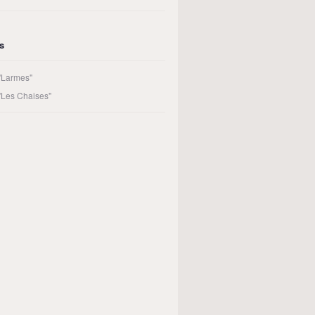
rs
 "Larmes"
 "Les Chaises"