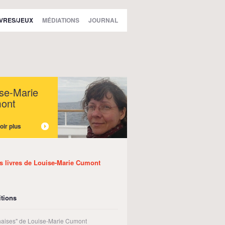
IVRES/JEUX
MÉDIATIONS
JOURNAL
se-Marie
ont
oir plus
es livres de Louise-Marie Cumont
tions
haises" de Louise-Marie Cumont