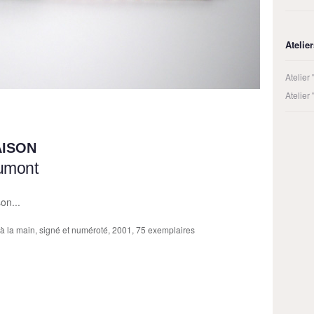
Atelie
Atelier
Atelier
AISON
umont
on...
é à la main, signé et numéroté, 2001, 75 exemplaires