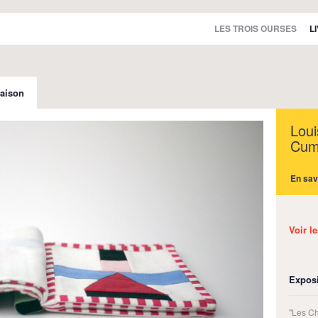
LES TROIS OURSES
L
aison
Loui
Cum
En sav
Voir l
Exposi
"Les C