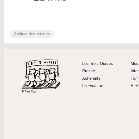
Ateliers des artistes
Les Trois Ourses
Médi
Presse
Inte
Adhérents
Form
Livres/Jeux
Atel