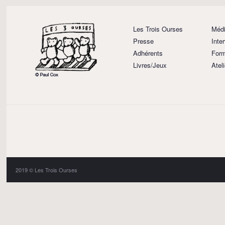
Les Trois Ourses
Médi
Presse
Inte
Adhérents
Form
Livres/Jeux
Atel
2019 © Les Trois Ourses