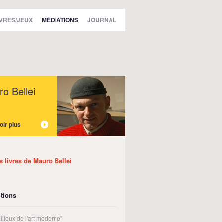
IVRES/JEUX
MÉDIATIONS
JOURNAL
o Bellei
oir plus
es livres de Mauro Bellei
tions
illoux de l'art moderne"