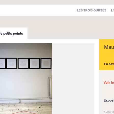
LES TROIS OURSES
L
e petits points
Maur
En sav
Voir l
Exposi
"Les Ca