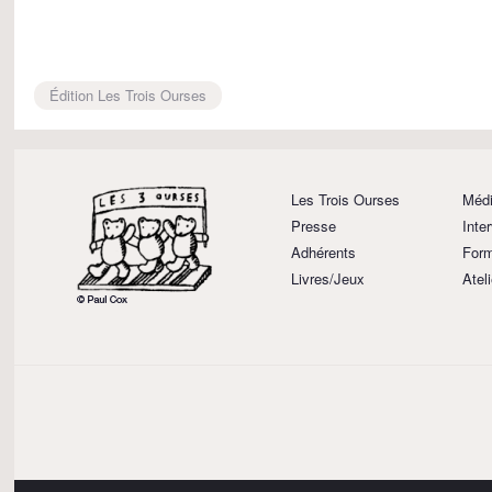
Édition Les Trois Ourses
Les Trois Ourses
Médi
Presse
Inte
Adhérents
Form
Livres/Jeux
Atel