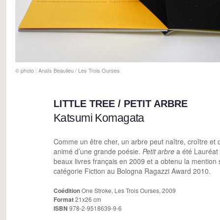
© photo : Anaïs Beaulieu / Les Trois Ourses
LITTLE TREE / PETIT ARBRE
Katsumi Komagata
Comme un être cher, un arbre peut naître, croître et d
animé d’une grande poésie.
Petit arbre
a été Lauréat
beaux livres français en 2009 et a obtenu la mention 
catégorie Fiction au Bologna Ragazzi Award 2010.
Coédition
One Stroke, Les Trois Ourses, 2009
Format
21x26 cm
ISBN
978-2-9518639-9-6