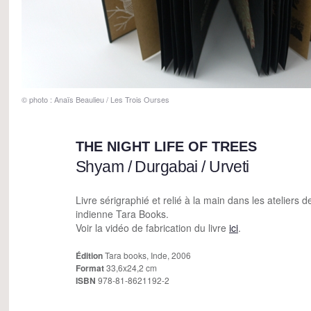
© photo : Anaïs Beaulieu / Les Trois Ourses
THE NIGHT LIFE OF TREES
Shyam / Durgabai / Urveti
Livre sérigraphié et relié à la main dans les ateliers d
indienne Tara Books.
Voir la vidéo de fabrication du livre
ici
.
Édition
Tara books, Inde, 2006
Format
33,6x24,2 cm
ISBN
978-81-8621192-2