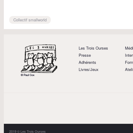
Collectif smallworld
Les Trois Ourses
Médi
Presse
Inte
Adhérents
Form
Livres/Jeux
Atel
2019 © Les Trois Ourses