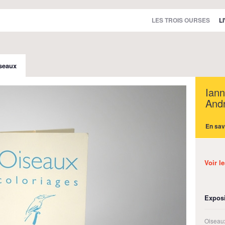
LES TROIS OURSES
L
seaux
Ian
And
En sav
Voir l
Exposi
Oiseaux