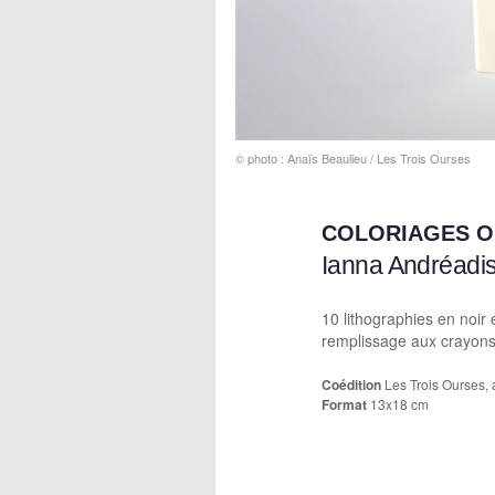
© photo : Anaïs Beaulieu / Les Trois Ourses
COLORIAGES O
Ianna Andréadi
10 lithographies en noir 
remplissage aux crayons 
Coédition
Les Trois Ourses, 
Format
13x18 cm