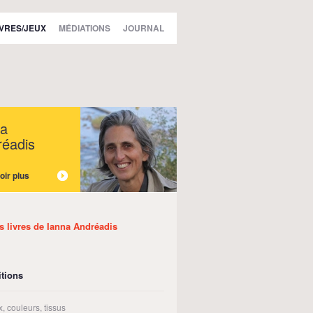
IVRES/JEUX
MÉDIATIONS
JOURNAL
na
réadis
oir plus
es livres de Ianna Andréadis
tions
, couleurs, tissus