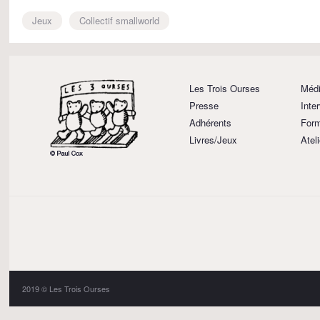
Jeux
Collectif smallworld
Les Trois Ourses
Médi
Presse
Inte
Adhérents
Form
Livres/Jeux
Atel
2019 © Les Trois Ourses