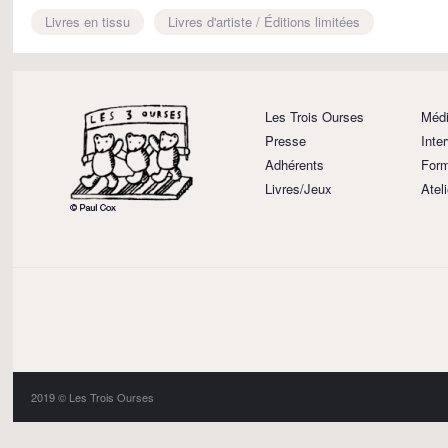
Livres en tissu
Livres d'artiste / Éditions limitées
Les Trois Ourses
Médi
Presse
Inte
Adhérents
Form
Livres/Jeux
Atel
2019 © Les Trois Ourses