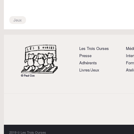
Jeux
Les Trois Ourses
Médi
Presse
Inte
Adhérents
Form
Livres/Jeux
Atel
2019 © Les Trois Ourses