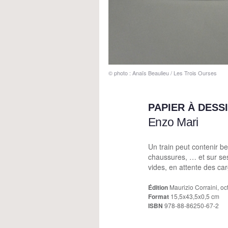
© photo : Anaïs Beaulieu / Les Trois Ourses
PAPIER À DESS
Enzo Mari
Un train peut contenir b
chaussures, … et sur se
vides, en attente des ca
Édition
Maurizio Corraini, o
Format
15,5x43,5x0,5 cm
ISBN
978-88-86250-67-2