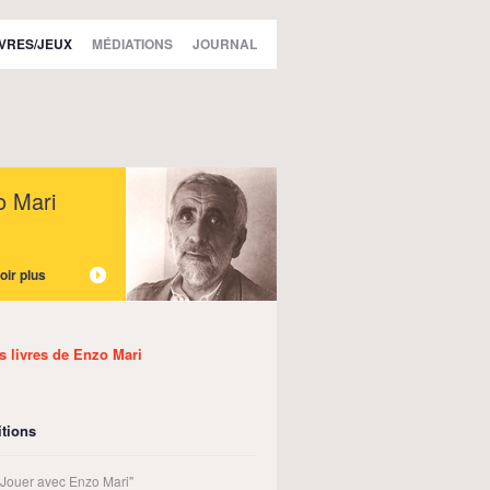
IVRES/JEUX
MÉDIATIONS
JOURNAL
o Mari
oir plus
es livres de Enzo Mari
tions
t Jouer avec Enzo Mari"