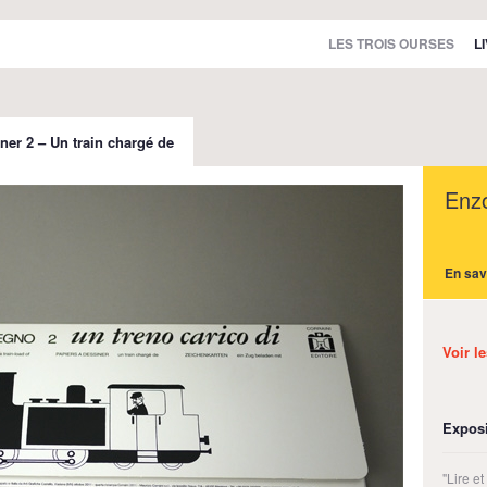
LES TROIS OURSES
L
ner 2 – Un train chargé de
Enz
En sav
Voir l
Exposi
"Lire e