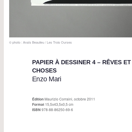
© photo : Anaïs Beaulieu / Les Trois Ourses
PAPIER À DESSINER 4 – RÊVES E
CHOSES
Enzo Mari
Édition
Maurizio Corraini, octobre 2011
Format
15,5x43,5x0,5 cm
ISBN
978-88-86250-69-6