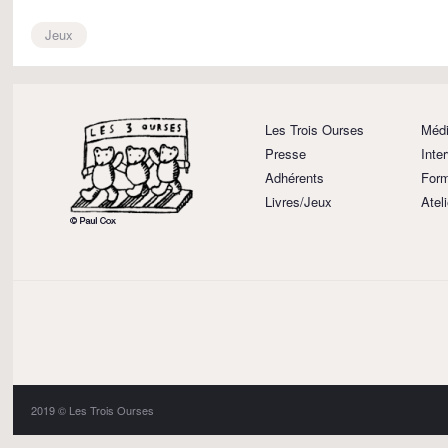
Jeux
Les Trois Ourses
Médi
Presse
Inte
Adhérents
Form
Livres/Jeux
Atel
2019 © Les Trois Ourses