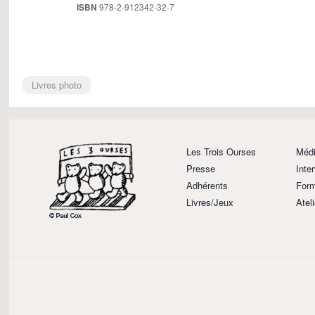
ISBN
978-2-912342-32-7
Livres photo
Les Trois Ourses
Médi
Presse
Inte
Adhérents
Form
Livres/Jeux
Atel