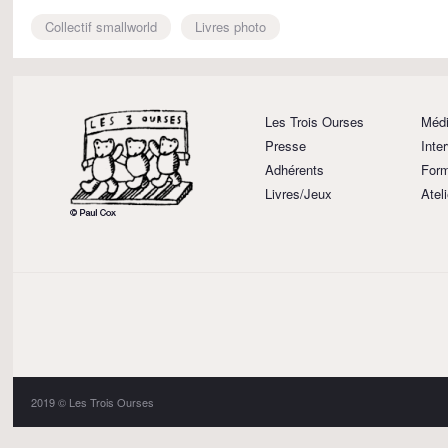
Collectif smallworld
Livres photo
Les Trois Ourses
Médi
Presse
Inte
Adhérents
Form
Livres/Jeux
Atel
2019 © Les Trois Ourses