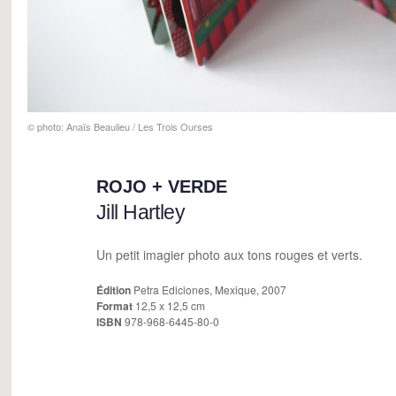
© photo: Anaïs Beaulieu / Les Trois Ourses
© photo: Anaïs Beaulieu / Les Trois Ourses
ROJO + VERDE
Jill Hartley
Un petit imagier photo aux tons rouges et verts.
Édition
Petra Ediciones, Mexique, 2007
Format
12,5 x 12,5 cm
ISBN
978-968-6445-80-0