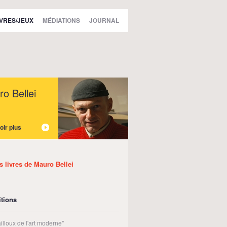
IVRES/JEUX
MÉDIATIONS
JOURNAL
o Bellei
oir plus
es livres de Mauro Bellei
tions
illoux de l'art moderne"