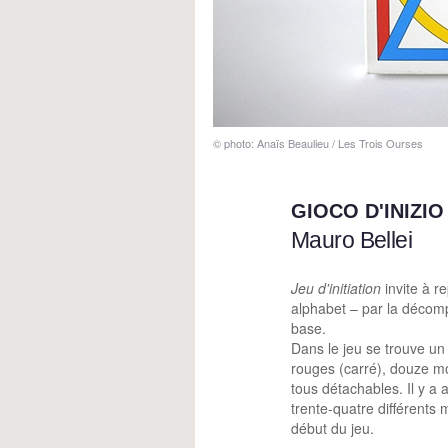
© photo: Anaïs Beaulieu / Les Trois Ourses
GIOCO D'INIZIO
Mauro Bellei
Jeu d'initiation
invite à 
alphabet – par la décom
base.
Dans le jeu se trouve 
rouges (carré), douze mo
tous détachables. Il y a
trente-quatre différents 
début du jeu.