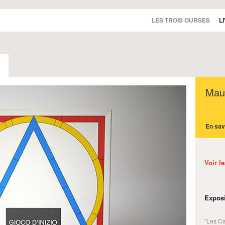
LES TROIS OURSES
L
Maur
En sav
Voir l
Exposi
"Les Ca