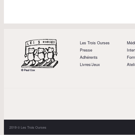
Les Trois Ourses
Médi
Presse
Inte
Adhérents
Form
Livres/Jeux
Atel
2019 © Les Trois Ourses