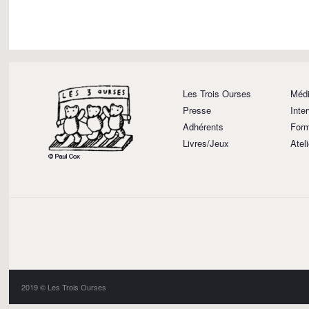
Les Trois Ourses
Médi
Presse
Inte
Adhérents
Form
Livres/Jeux
Atel
2019 © Les Trois Ourses