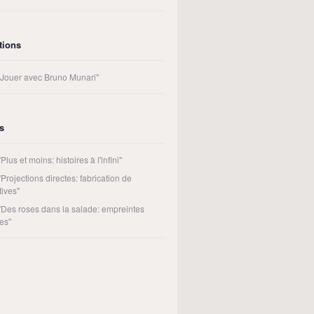
tions
t Jouer avec Bruno Munari"
rs
"Plus et moins: histoires à l'infini"
"Projections directes: fabrication de
tives"
 "Des roses dans la salade: empreintes
es"