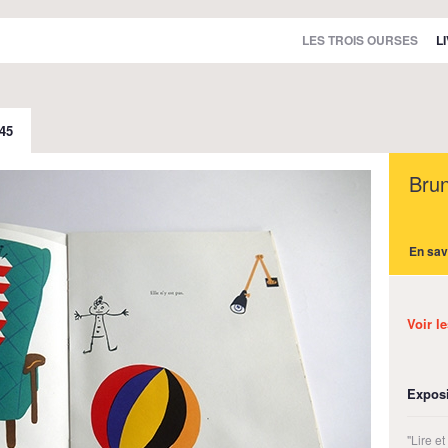
LES TROIS OURSES
L
 45
Bru
En sav
Voir l
Exposi
"Lire e