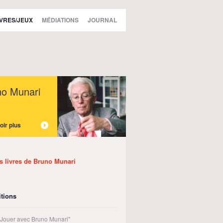
IVRES/JEUX
MÉDIATIONS
JOURNAL
no Munari
oir plus
es livres de Bruno Munari
tions
t Jouer avec Bruno Munari"