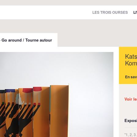
LES TROIS OURSES
L
 - Go around / Tourne autour
Kat
Kom
En sav
Voir l
Exposi
"1, 2,