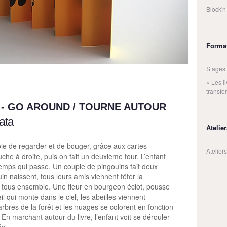
Block'n
Forma
Stages
« Les 
transfo
0 - GO AROUND / TOURNE AUTOUR
ata
Atelie
joie de regarder et de bouger, grâce aux cartes
Atelie
he à droite, puis on fait un deuxième tour. L’enfant
temps qui passe. Un couple de pingouins fait deux
n naissent, tous leurs amis viennent fêter la
t tous ensemble. Une fleur en bourgeon éclot, pousse
 qui monte dans le ciel, les abeilles viennent
rbres de la forêt et les nuages se colorent en fonction
En marchant autour du livre, l’enfant voit se dérouler