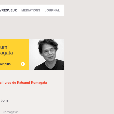
IVRES/JEUX
MÉDIATIONS
JOURNAL
sumi
agata
oir plus
es livres de Katsumi Komagata
tions
 3… Komagata"