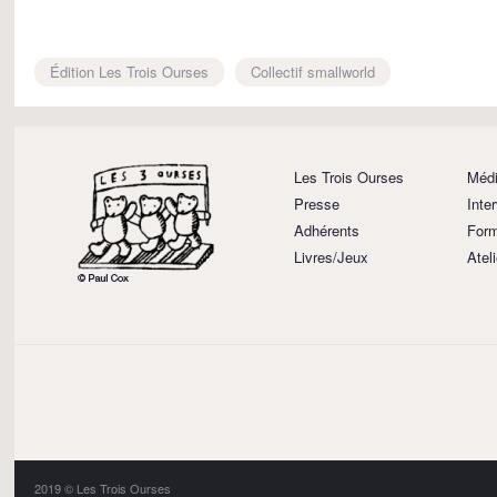
Édition Les Trois Ourses
Collectif smallworld
Les Trois Ourses
Médi
Presse
Inte
Adhérents
Form
Livres/Jeux
Atel
2019 © Les Trois Ourses