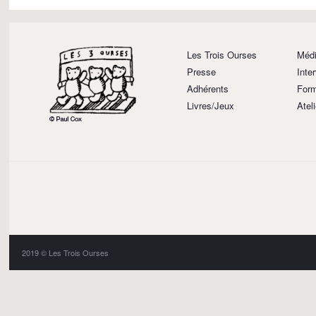
Les Trois Ourses
Médi
Presse
Inte
Adhérents
Form
Livres/Jeux
Atel
2019 © Les Trois Ourses