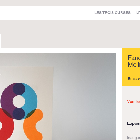
LES TROIS OURSES
L
Fane
Mell
En sav
Voir le
Exposi
Inaugura