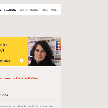
IVRES/JEUX
MÉDIATIONS
JOURNAL
tte
ier
oir plus
s livres de Fanette Mellier
tions
tion de La petite école et de la librairie-