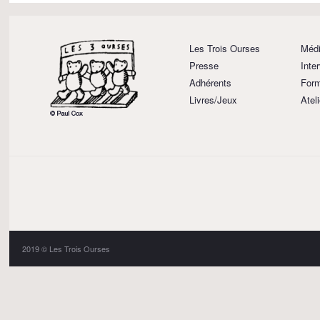
Les Trois Ourses
Médi
Presse
Inte
Adhérents
Form
Livres/Jeux
Atel
2019 © Les Trois Ourses