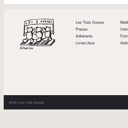
Les Trois Ourses
Médi
Presse
Inte
Adhérents
Form
Livres/Jeux
Atel
2019 © Les Trois Ourses