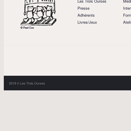
Les Trois Ourses
Médi
Presse
Inte
Adhérents
Form
Livres/Jeux
Atel
2019 © Les Trois Ourses