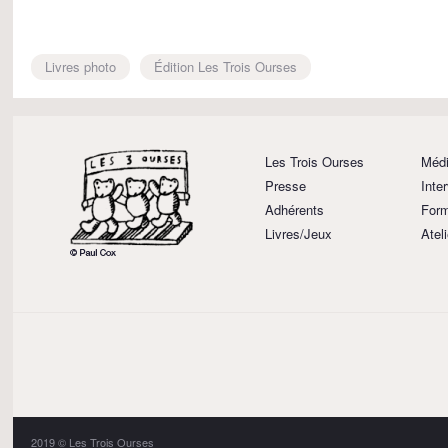
Livres photo
Édition Les Trois Ourses
Les Trois Ourses
Médi
Presse
Inte
Adhérents
Form
Livres/Jeux
Atel
2019 © Les Trois Ourses