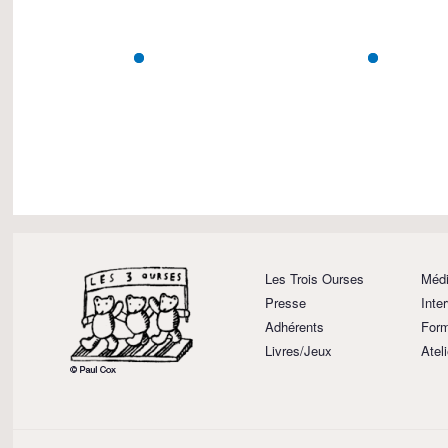
Les Trois Ourses
Médi
Presse
Inte
Adhérents
Form
Livres/Jeux
Atel