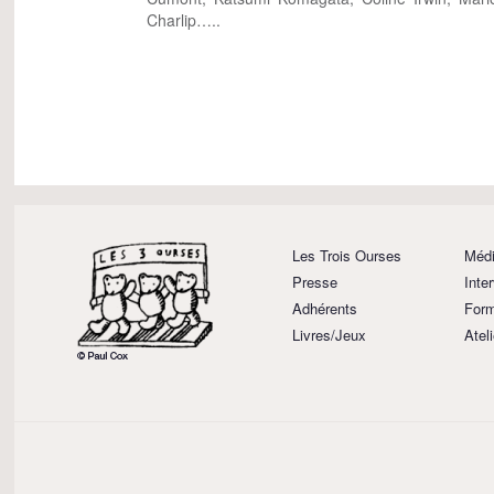
Charlip…..
Les Trois Ourses
Médi
Presse
Inte
Adhérents
Form
Livres/Jeux
Atel