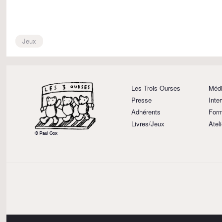
Jeux
Les Trois Ourses
Médi
Presse
Inte
Adhérents
Form
Livres/Jeux
Atel