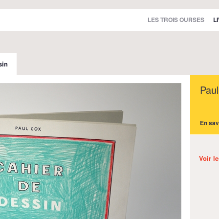
LES TROIS OURSES
L
sin
Pau
En sav
Voir l