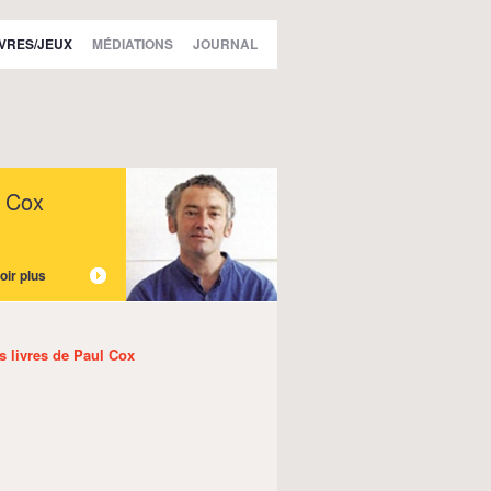
IVRES/JEUX
MÉDIATIONS
JOURNAL
l Cox
oir plus
es livres de Paul Cox