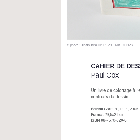
© photo : Anaïs Beaulieu / Les Trois Ourses
CAHIER DE DES
Paul Cox
Un livre de coloriage à l
contours du dessin.
Édition
Corraini, Italie, 2006
Format
29,5x21 cm
ISBN
88-7570-020-6