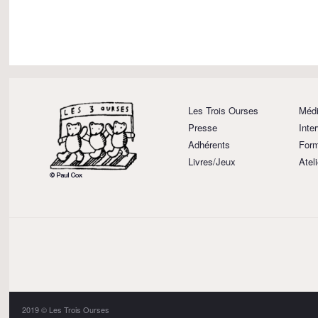
Les Trois Ourses
Médi
Presse
Inte
Adhérents
Form
Livres/Jeux
Atel
2019 © Les Trois Ourses