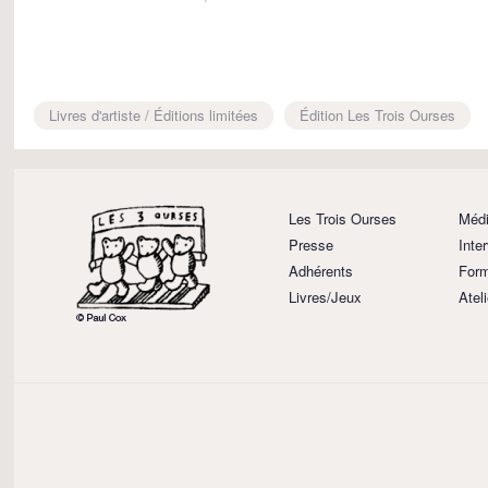
Livres d'artiste / Éditions limitées
Édition Les Trois Ourses
Les Trois Ourses
Médi
Presse
Inte
Adhérents
Form
Livres/Jeux
Atel