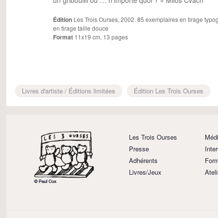
un gribouilli ou … n’importe quoi ? » Milos Cvach
Édition
Les Trois Ourses, 2002. 85 exemplaires en tirage typo
en tirage taille douce
Format
11x19 cm, 13 pages
Livres d'artiste / Éditions limitées
Édition Les Trois Ourses
Les Trois Ourses
Médi
Presse
Inte
Adhérents
Form
Livres/Jeux
Atel