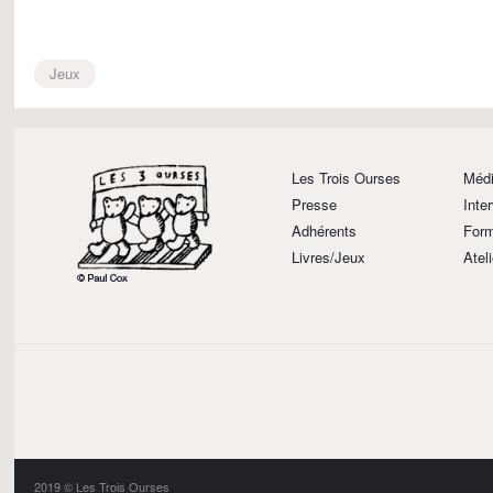
Jeux
Les Trois Ourses
Médi
Presse
Inte
Adhérents
Form
Livres/Jeux
Atel
2019 © Les Trois Ourses