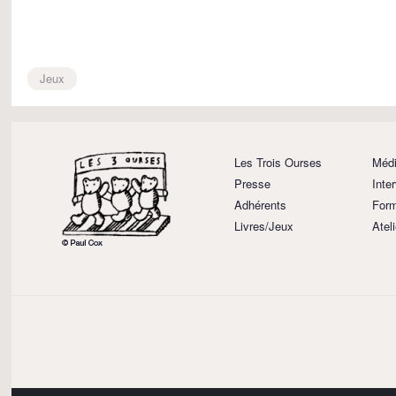
Jeux
Les Trois Ourses
Médi
Presse
Inte
Adhérents
Form
Livres/Jeux
Atel