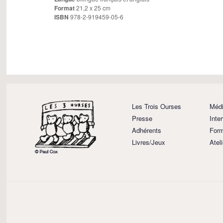
Format
21,2 x 25 cm
ISBN
978-2-919459-05-6
Les Trois Ourses
Médi
Presse
Inte
Adhérents
Form
Livres/Jeux
Atel