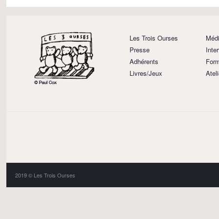
Les Trois Ourses
Médi
Presse
Inte
Adhérents
Form
Livres/Jeux
Atel
2019 © Les Trois Ourses