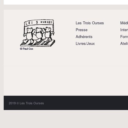
Les Trois Ourses
Médi
Presse
Inte
Adhérents
Form
Livres/Jeux
Atel
2019 © Les Trois Ourses