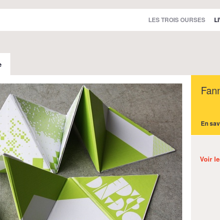
LES TROIS OURSES
L
e
Fann
En sav
Voir l