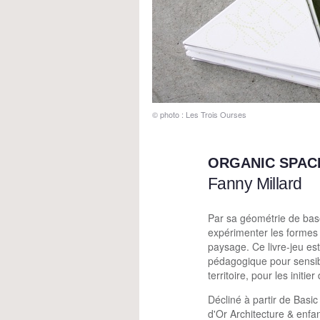
© photo : Les Trois Ourses
ORGANIC SPAC
Fanny Millard
Par sa géométrie de base
expérimenter les formes 
paysage. Ce livre-jeu es
pédagogique pour sensib
territoire, pour les initi
Décliné à partir de Basic
d'Or Architecture & enfa