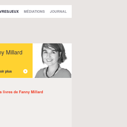
IVRES/JEUX
MÉDIATIONS
JOURNAL
y Millard
oir plus
es livres de Fanny Millard