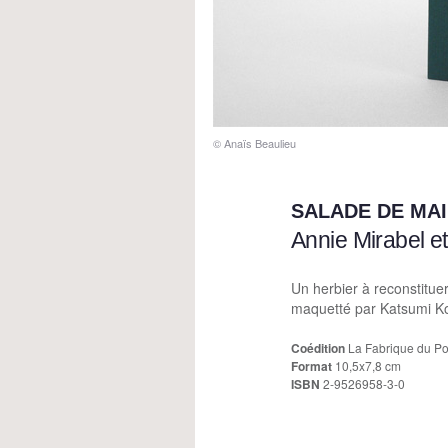
© Anaïs Beaulieu
SALADE DE MAI
Annie Mirabel e
Un herbier à reconstitue
maquetté par Katsumi K
Coédition
La Fabrique du Pon
Format
10,5x7,8 cm
ISBN
2-9526958-3-0