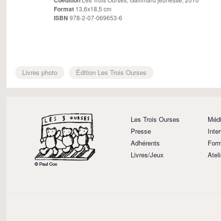
Coédition
Format
13,6x18,5 cm
ISBN
978-2-07-069653-6
Livres photo
Édition Les Trois Ourses
Les Trois Ourses
Médi
Presse
Inte
Adhérents
Form
Livres/Jeux
Atel