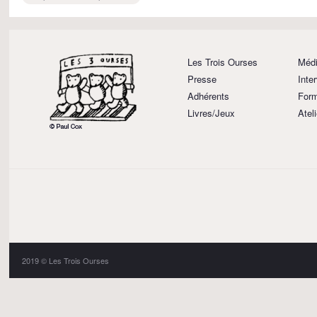
Les Trois Ourses
Médi
Presse
Inte
Adhérents
Form
Livres/Jeux
Atel
2019 © Les Trois Ourses