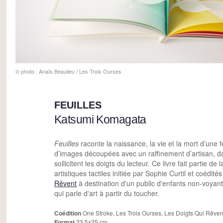
© photo : Anaïs Beaulieu / Les Trois Ourses
FEUILLES
Katsumi Komagata
Feuilles
raconte la naissance, la vie et la mort d’une 
d’images découpées avec un raffinement d’artisan, d
sollicitent les doigts du lecteur. Ce livre fait partie de 
artistiques tactiles initiée par Sophie Curtil et coédit
Rêvent
à destination d'un public d'enfants non-voyan
qui parle d'art à partir du toucher.
Coédition
One Stroke, Les Trois Ourses, Les Doigts Qui Rêve
Format
23,5x25 cm