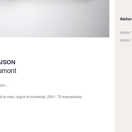
Atelie
Atelier
Atelier
AISON
umont
on...
é à la main, signé et numéroté, 2001, 75 exemplaires