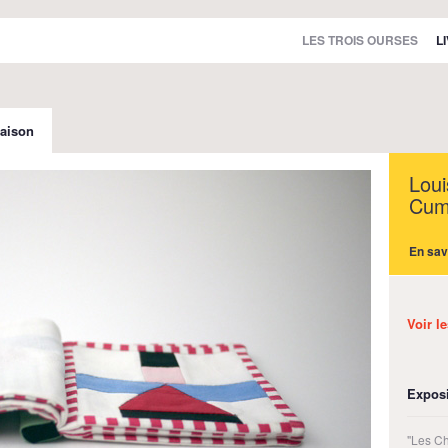
LES TROIS OURSES
L
aison
Loui
Cum
En sav
Voir l
Exposi
"Les C