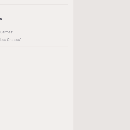
rs
 "Larmes"
 "Les Chaises"