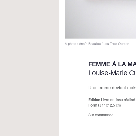
© photo : Anaïs Beaulieu / Les Trois Ourses
FEMME À LA M
Louise-Marie C
Une femme devient mais
Édition
Livre en tissu réalis
Format
11x12,5 cm
Sur commande.