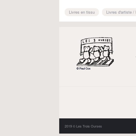
Livres en tissu
Livres d'artiste /
2019 © Les Trois Ourses