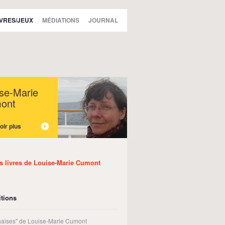
IVRES/JEUX
MÉDIATIONS
JOURNAL
se-Marie
ont
oir plus
es livres de Louise-Marie Cumont
tions
haises" de Louise-Marie Cumont