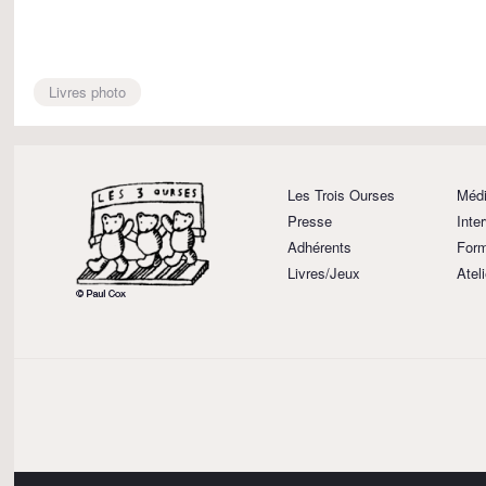
Livres photo
Les Trois Ourses
Médi
Presse
Inte
Adhérents
Form
Livres/Jeux
Atel