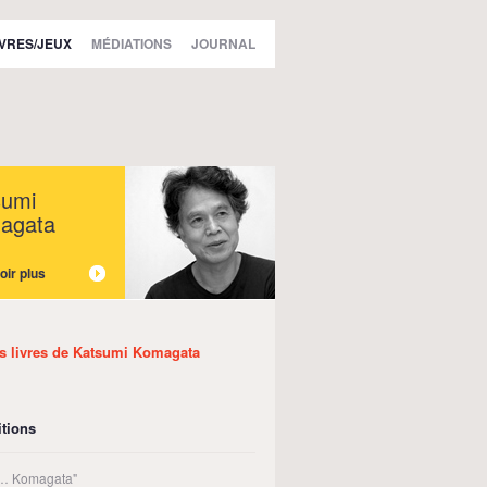
IVRES/JEUX
MÉDIATIONS
JOURNAL
sumi
agata
oir plus
es livres de Katsumi Komagata
tions
 3… Komagata"