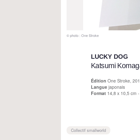
© photo : One Stroke
LUCKY DOG
Katsumi Komag
Édition
One Stroke, 20
Langue
japonais
Format
14,8 x 10,5 cm -
Collectif smallworld