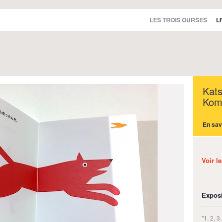
LES TROIS OURSES
L
Kat
Kom
En sav
Voir l
Exposi
"1, 2,