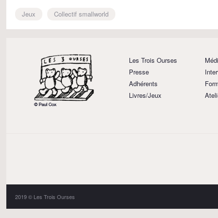
Jeux
Collectif smallworld
Les Trois Ourses
Médi
Presse
Inte
Adhérents
Form
Livres/Jeux
Atel
2019 © Les Trois Ourses