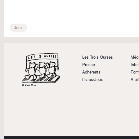
Jeux
Les Trois Ourses
Médi
Presse
Inte
Adhérents
Form
Livres/Jeux
Atel