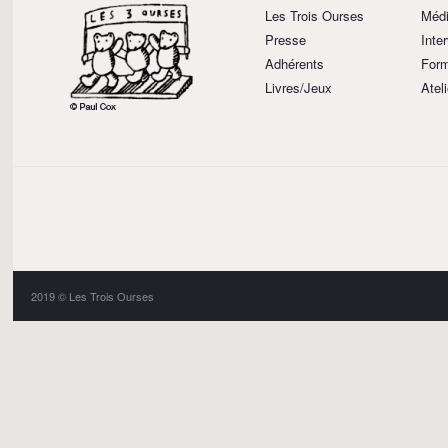
Les Trois Ourses
Médi
Presse
Inte
Adhérents
Form
Livres/Jeux
Atel
2019 © Les Trois Ourses