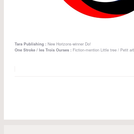
Tara Publishing :
New Horizons-winner Do!
One Stroke / les Trois Ourses :
Fiction-mention Little tree / Petit ar