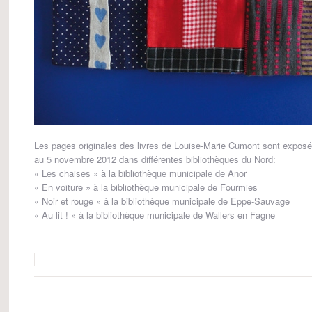
Les pages originales des livres de Louise-Marie Cumont sont expos
au 5 novembre 2012 dans différentes bibliothèques du Nord:
« Les chaises » à la bibliothèque municipale de Anor
« En voiture » à la bibliothèque municipale de Fourmies
« Noir et rouge » à la bibliothèque municipale de Eppe-Sauvage
« Au lit ! » à la bibliothèque municipale de Wallers en Fagne