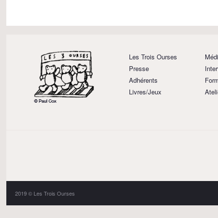
Les Trois Ourses
Médi
Presse
Inte
Adhérents
Form
Livres/Jeux
Atel
2019 © Les Trois Ourses